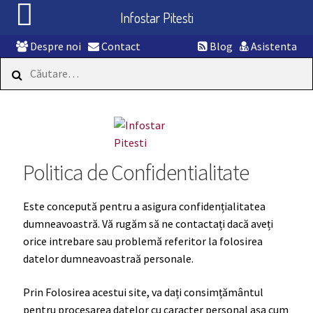
Infostar Pitesti
Despre noi
Contact
Blog
Asistenta
Caută
după:
Sari
Sari
la
la
navigare
conținut
Politica de Confidentialitate
Este concepută pentru a asigura confidențialitatea
dumneavoastră. Vă rugăm să ne contactați dacă aveți
orice intrebare sau problemă referitor la folosirea
datelor dumneavoastraă personale.
Prin Folosirea acestui site, va dați consimțământul
pentru procesarea datelor cu caracter personal așa cum