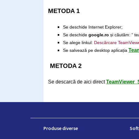
METODA 1
Se deschide Internet Explorer;
Se deschide
google.ro
și căutăm: “ t
Se alege linkul:
Descărcare TeamView
Tea
Se salvează pe desktop aplicația
METODA 2
Se descarcă de aici direct
TeamViewer_
Produse diverse
Soft