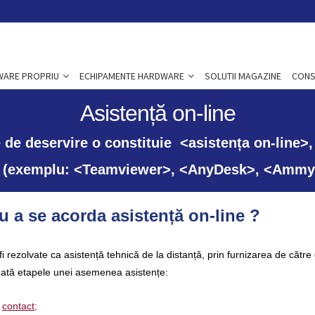
WARE PROPRIU
ECHIPAMENTE HARDWARE
SOLUTII MAGAZINE
CONS
Asistență
on-line
de deservire o constituie <asistența on-line>, u
> (exemplu: <Teamviewer>, <AnyDesk>, <Ammy
 a se acorda asistență on-line ?
 rezolvate ca asistență tehnică de la distanță, prin furnizarea de către
 Iată etapele unei asemenea asistențe:
e
contact;