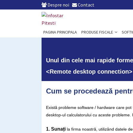
Despre noi
Contact
Sari
Sari
la
la
navigare
conținut
PAGINA PRINCIPALA
PRODUSE FISCALE
SOFT
Unul din cele mai rapide forme 
<Remote desktop connection
Cum se procedează pentru
Există probleme software / hardware care pot fi
desktop-ul calculatorului cu aceste probleme.
1. Sunați
la firma noastră, utilizând datele d