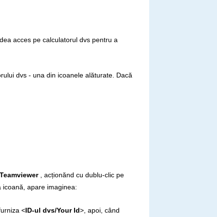
e dea acces
pe calculatorul dvs pentru a
rului dvs - una din icoanele alăturate.
Dacă
Teamviewer
, acționănd cu dublu-clic pe
 icoană, apare imaginea:
furniza <
ID-ul dvs/Your Id
>, apoi, când