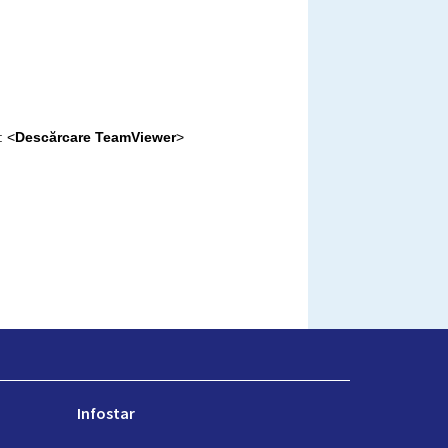
e:
<
Descărcare TeamViewer
>
Infostar