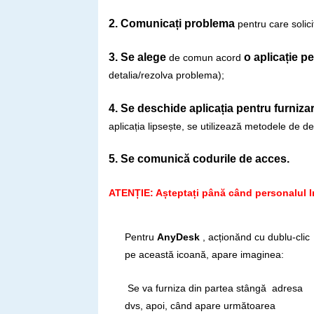
2. Comunicați problema
pentru care solici
3. Se alege
o
aplicație p
de comun acord
detalia/rezolva problema);
4. Se deschide aplicația pentru furniza
aplicația lipsește, se utilizează metodele de d
5. Se comunică codurile de acces.
ATENȚIE
: Așteptați până
când personalul In
Pentru
AnyDesk
, acționănd cu dublu-clic
pe această icoană, apare imaginea:
Se va furniza din partea stângă adresa
dvs, apoi, când apare următoarea