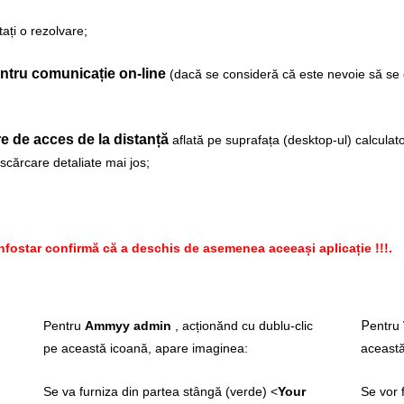
tați o rezolvare;
entru comunicație on-line
(dacă se consideră că este nevoie să s
re de acces de la distanță
aflată pe suprafața (desktop-ul) calculato
escărcare detaliate mai jos;
fostar confirmă că a deschis de asemenea aceeași aplicație !!!.
P
Pentru
Ammyy admin
, acționănd cu dublu-clic
entru
pe această icoană, apare imaginea:
această
Se va furniza din partea stângă (verde) <
Your
Se vor 