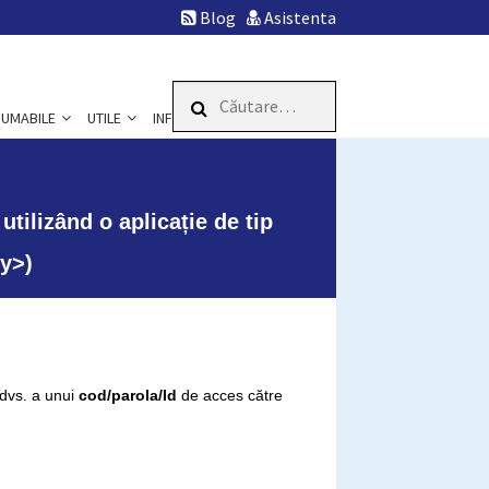
Blog
Asistenta
Caută
UMABILE
UTILE
INFOSTAR
după:
tilizând o aplicație de tip
y>)
 dvs. a unui
cod/parola/Id
de acces către