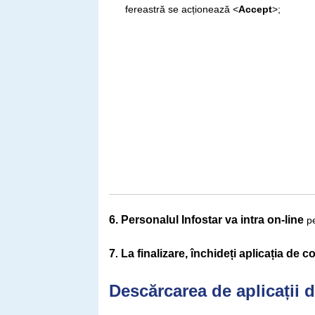
fereastră se acționează <
Accept
>;
6. Personalul Infostar va intra on-line
p
7
La finalizare,
închideți aplicația de c
.
Descărcarea de aplicații d