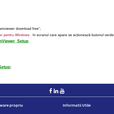
eamviewer download free”;
er pentru Windows
. In ecranul care apare se acționează butonul verd
mViewer_Setup
Setup
;
ware propriu
Informatii Utile