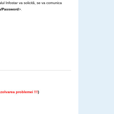
lul Infostar va solicită, se va comunica
a/Password
>.
zolvarea problemei !!!
)