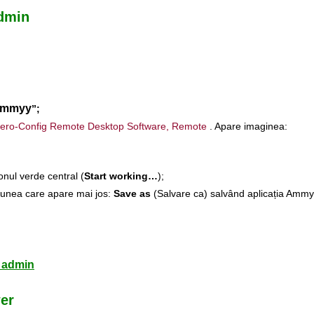
dmin
mmyy
”;
ero-Config Remote Desktop Software, Remote
. Apare imaginea:
nul verde central (
Start working…
);
iunea care apare mai jos:
Save as
(Salvare ca) salvând aplicația Amm
admin
er