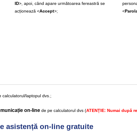
ID
>, apoi, când apare următoarea fereastră se
persona
acționează <
Accept
>;
<
Parol
e calculatorul/laptopul dvs.;
omunicație on-line
de pe calculatorul dvs (
ATENȚIE
: Numai după re
e asistență on-line gratuite